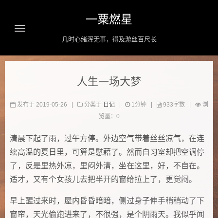
一粟燃星
几时心绪浑无事，得及游丝百尺长
首页
人生一场大梦
闪念
发布于
2019-05-26
|
分类于
日记
|
1
分钟
|
933
字数
|
浏
归档
览量
：
0
标签
清晨下起了雨，过午方停。外边空气带着丝丝凉气，在连
关于
续高温的夏日里，可算是慰藉了。然而自习室却把空调停
了，反是里热外凉，里闷外清，坐在这里，好，不自在。
复盘
适才，又有个女孩儿去把半开的窗给拉上了，更觉闷。
搜索
早上醒过来时，屋内昏昏暗暗，侧过身子伸手稍稍动了下
窗帘，天光偷跑进来了，不很强，是个阴雨天。我似乎闻