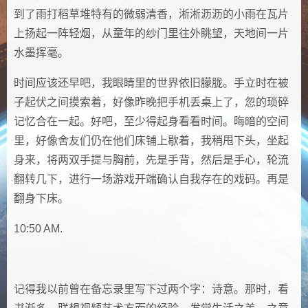
到了雨打稻草堆特有的微弱清香，淅淅沥沥的小雨在瓦片
上扬起一阵轻烟，从童年的纱门里往外眺望，天地间一片
水墨挥毫。
时间应该还早吧，我眼睛里的世界依旧朦胧。手立时在被
子起伏之间摸索着，好像昨晚把手机丢桌上了，忽的琐碎
记忆合在一起。好吧，至少得起身看看时间。晦暗的空间
里，好像舍友们仍在他们床铺上歇着，我稍甩下头，坐起
身来，将两双手提与胸前，先是手背，然后是手心，轮流
翻转几下，进行一场游戏开端确认自我存在的戏码。再是
翻身下床。
10:50 AM.
记得我以前曾在备忘录里写下过两个字：诗意。那时，看