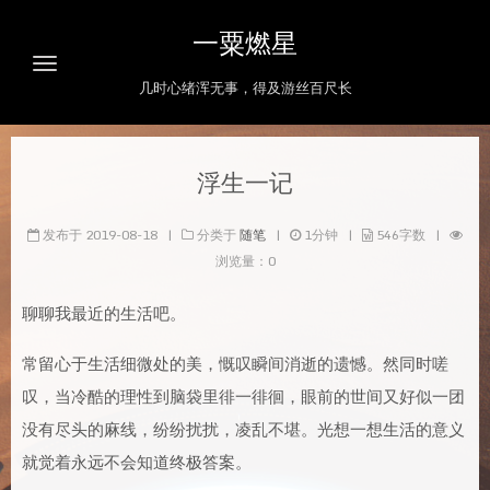
一粟燃星
几时心绪浑无事，得及游丝百尺长
首页
浮生一记
闪念
发布于
2019-08-18
|
分类于
随笔
|
1
分钟
|
546
字数
|
归档
浏览量
：
0
标签
聊聊我最近的生活吧。
关于
常留心于生活细微处的美，慨叹瞬间消逝的遗憾。然同时嗟
复盘
叹，当冷酷的理性到脑袋里徘一徘徊，眼前的世间又好似一团
搜索
没有尽头的麻线，纷纷扰扰，凌乱不堪。光想一想生活的意义
就觉着永远不会知道终极答案。