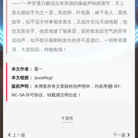
———”一声穿透力极强且有质感的爆破声响彻寰宇，天上
形云都似乎为之一震，风忽静，叶低垂，林下有人，面色
如常，似乎适才何事都未发生，又或许无论天崩地裂，他
也无甚在乎。他忽地皱了皱鼻梁，面前散发起空气的异常
流动声，似乎暗示着刚刚发生的并不是虚幻，一切终将重
演，大道轮回，何物免哉！
本文作者：
粟一
本文链接：
/post/fsyj/
版权声明：
本博客所有文章除特别声明外，均采用
BY-
NC-SA
许可协议。转载请注明出处！
# 随笔
上一篇
下一篇