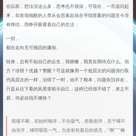
在以前，想法没这么多，思考也不很深，可现在，一旦追问起
来，却发现残酷的人类从会思索起就在寻找答案的问题至今没
有终结，而睁开眼看着自己的生活：
一切，
都在走向无可挽回的庸俗。
转身，总有不如自己的众生，我俯瞰，我竟在期待点什么。动
力？珍惜？优越？警醒？可这就像用一个低层次的问题强行取
代高层次的一样，治得了一时，动不了根本，问题依旧存在，
只是从往下看的风景里暗示自己，这样已经很不错了，来之不
易，何必自找不痛快？
喷嚏不断，初始时喉痒，不住吸气，愈吸愈痒，至于嘴不
由张开，继而吸取一气，为发射前最后的填充，“啊~~~楸